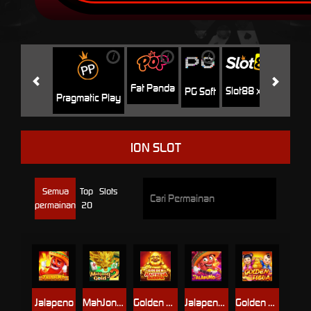
i
i
i
i
i
Facha
Fat Panda
Slot88 x PP
PG Soft
Pragmatic Play
ION SLOT
Semua
Top
Slots
permainan
20
Jalapeno
MahJong Gold 2
Golden Maitreya Buddha
Jalapeno 2
Golden Fuwa