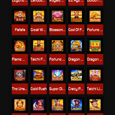
Legend of Aztec
Caribbean Treasure
Royale Expedition
Ice Age Mammoths
Golden Wuzetian
Fafafa
Great Wealth
Blossom of Fortune
God Of Fortune
Fortune Koi
Flame Wolves
Taichi Fortuna
Fortune Gate
Dragon Gate
Dragon Tiles
The Unsurpassed Grace
Gold Rush
Super Diamond
Crazy Penguin
Taichi Lion Dance