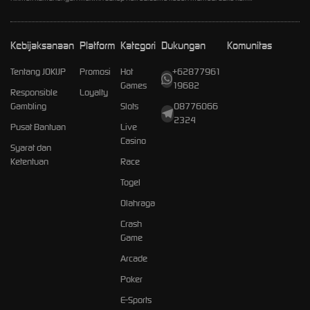
Kebijaksanaan
Platform
Kategori
Dukungan
Komunitas
Tentang JOKIJP
Promosi
Hot
+62877961
Games
19682
Responsible
Loyalty
Gambling
Slots
08776066
2324
Pusat Bantuan
Live
Casino
Syarat dan
Ketentuan
Race
Togel
Olahraga
Crash
Game
Arcade
Poker
E-Sports