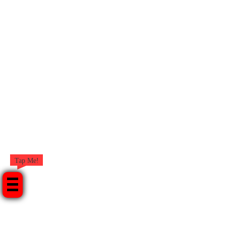
Tap Me!