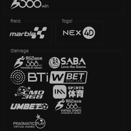
Race
Togel
Olahraga