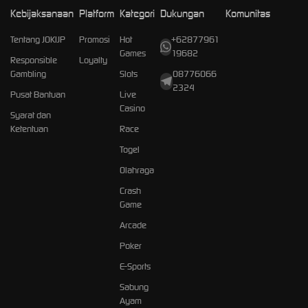
Kebijaksanaan
Platform
Kategori
Dukungan
Komunitas
Tentang JOKIJP
Promosi
Hot
+62877961
Games
19682
Responsible
Loyalty
Gambling
Slots
08776066
2324
Pusat Bantuan
Live
Casino
Syarat dan
Ketentuan
Race
Togel
Olahraga
Crash
Game
Arcade
Poker
E-Sports
Sabung
Ayam