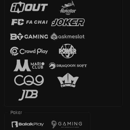
Poker