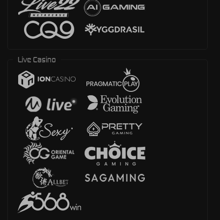
Live Casino