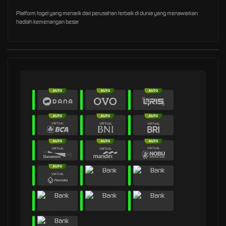
Platform togel yang menarik dari perusahan terbaik di dunia yang menawarkan
hadiah kemenangan besar