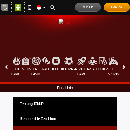
MASUK
DAFTAR
HOT
SLOTS
LIVE
RACE
TOGEL
OLAHRAGA
CRASH
ARCADE
POKER
E-
SABUN
GAMES
CASINO
GAME
SPORTS
AYAM
Pusat Info
Tentang JOKIJP
Responsible Gambling