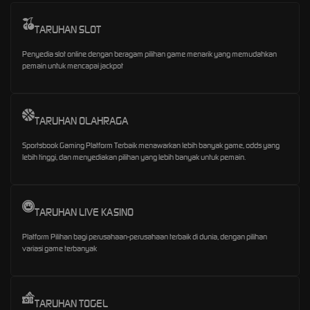
TARUHAN SLOT
Penyedia slot online dengan beragam pilihan game menarik yang memudahkan
pemain untuk mencapai jackpot
TARUHAN OLAHRAGA
Sportsbook Gaming Platform Terbaik menawarkan lebih banyak game, odds yang
lebih tinggi, dan menyediakan pilihan yang lebih banyak untuk pemain.
TARUHAN LIVE KASINO
Platform Pilihan bagi perusahaan-perusahaan terbaik di dunia, dengan pilihan
variasi game terbanyak
TARUHAN TOGEL