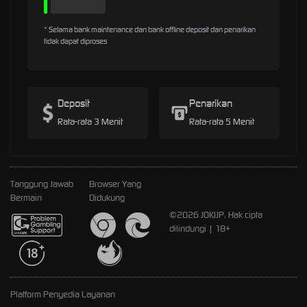
* Selama bank maintenance dan bank offline deposit dan penarikan
tidak dapat diproses
Deposit
Penarikan
Rata-rata 3 Menit
Rata-rata 5 Menit
Tanggung Jawab
Browser Yang
Bermain
Didukung
©2026 JOKIJP. Hak cipta
dilindungi | 18+
Platform Penyedia Layanan