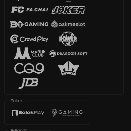
Poker
E-Sports