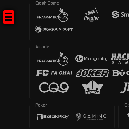
Crash Game
Tap Me!
Arcade
Poker
E-