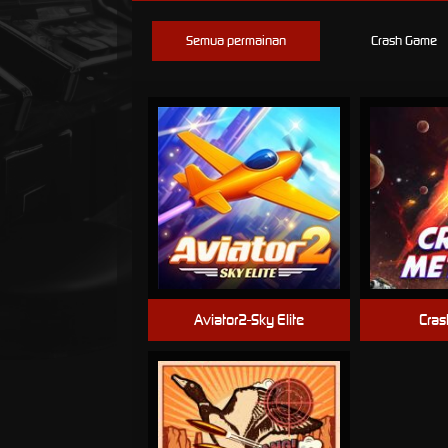
Semua permainan
Crash Game
Aviator2-Sky Elite
Cras