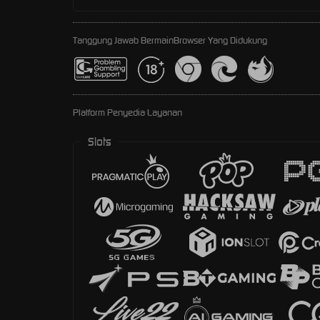
Tanggung Jawab Bermain
Browser Yang Didukung
Platform Penyedia Layanan
Slots