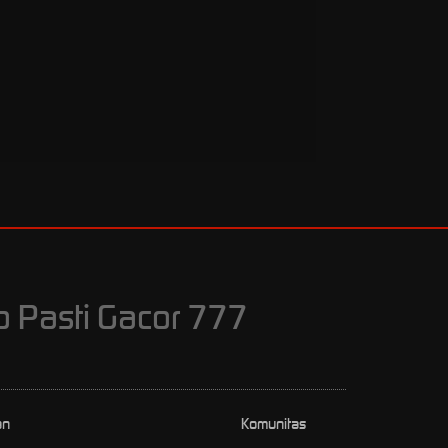
o Pasti Gacor 777
an
Komunitas