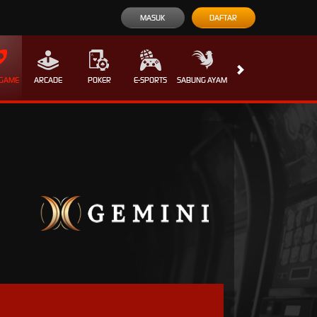
MASUK
DAFTAR
 GAME
ARCADE
POKER
E-SPORTS
SABUNG AYAM
PROMOSI