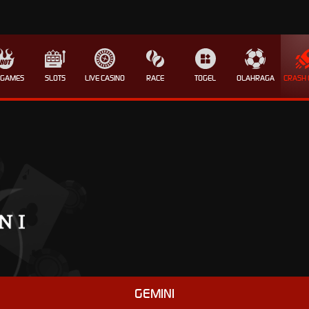
 GAMES
SLOTS
LIVE CASINO
RACE
TOGEL
OLAHRAGA
CRASH
GEMINI