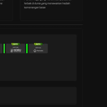
ame
terbaik di dunia yang menawarkan hadiah
kemenangan besar