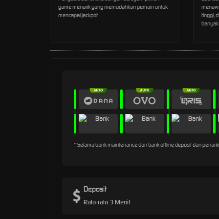
game menarik yang memudahkan pemain untuk
menawar
mencapai jackpot
tinggi,
banyak 
* Selama bank maintenance dan bank offline deposit dan penarik
Deposit
Rata-rata 3 Menit