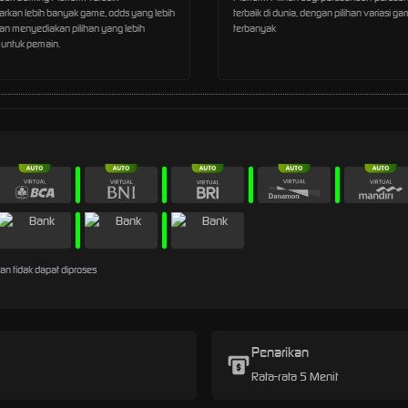
kan lebih banyak game, odds yang lebih
terbaik di dunia, dengan pilihan variasi g
 dan menyediakan pilihan yang lebih
terbanyak
untuk pemain.
an tidak dapat diproses
Penarikan
Rata-rata 5 Menit