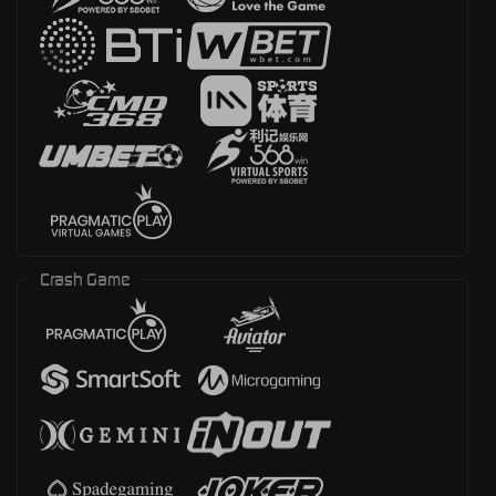
Crash Game