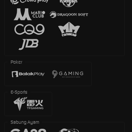
Poker
E-Sports
Sabung Ayam