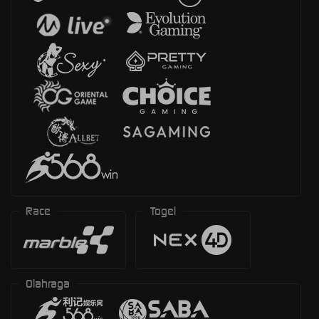
Race
Togel
Olahraga