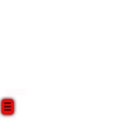
Tap Me!