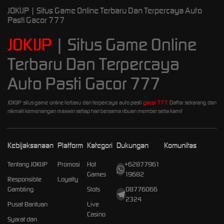
JOKIJP | Situs Game Online Terbaru Dan Terpercaya Auto
Pasti Gacor 777
JOKIJP
| Situs Game Online
Terbaru Dan Terpercaya
Auto Pasti Gacor 777
JOKIJP situs game online terbaru dan terpercaya auto pasti
gacor 777
. Daftar sekarang dan
nikmati kemenangan maxwin setiap hari bersama ribuan member setia kami!
Kebijaksanaan
Platform
Kategori
Dukungan
Komunitas
Tentang JOKIJP
Promosi
Hot
+62877961
Games
19682
Responsible
Loyalty
Gambling
Slots
08776066
2324
Pusat Bantuan
Live
Casino
Syarat dan