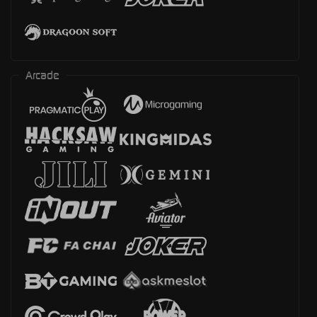
Arcade