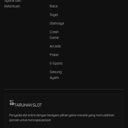
Syarat dan
Ketentuan
Race
Togel
Olahraga
Crash
Game
Arcade
Poker
E-Sports
Sabung
Ayam
TARUHAN SLOT
Penyedia slot online dengan beragam pilihan game menarik yang memudahkan
pemain untuk mencapai jackpot