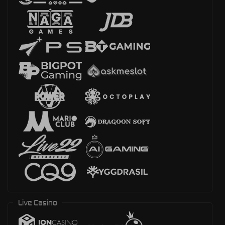
Live Casino