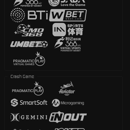
Crash Game