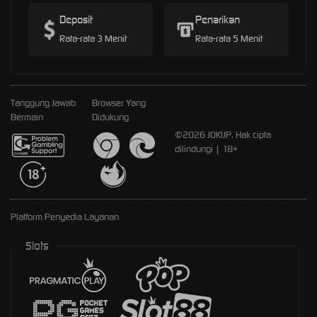
Deposit
Penarikan
Rata-rata 3 Menit
Rata-rata 5 Menit
Tanggung Jawab
Browser Yang
Bermain
Didukung
©2026 JOKIJP. Hak cipta
dilindungi | 18+
Platform Penyedia Layanan
Slots