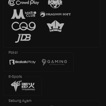
Poker
E-Sports
Sabung Ayam