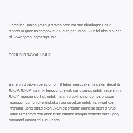
Gambling Therapy menyediakan bantuan dan bimbingan untuk
siapapun yang terdampak buruk oleh perjudian. Situs ini bisa diakses
di: www.gamblingtherapy.org
BERJUDI DIBAWAH UMUR
Bertaruh dibawah batas umur 18 tahun merupakan tindakan ilegal di
JOKIJP. JOKIJP memiliki tanggung jawab yang serius untuk masalah ini.
JOKIJP mempunyai hak untuk meminta bukti umur dari pelanggan
manapun dan untuk melakukan pengecekan untuk memverifikasi
informasi yang disediakan. Akun pelanggan mungkin akan ditutup
untuk sementara dan dana akan ditahan sampai tersedia bukti yang
memadai mengenai umur anda.