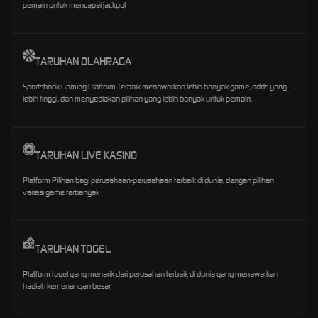
pemain untuk mencapai jackpot
TARUHAN OLAHRAGA
Sportsbook Gaming Platform Terbaik menawarkan lebih banyak game, odds yang
lebih tinggi, dan menyediakan pilihan yang lebih banyak untuk pemain.
TARUHAN LIVE KASINO
Platform Pilihan bagi perusahaan-perusahaan terbaik di dunia, dengan pilihan
variasi game terbanyak
TARUHAN TOGEL
Platform togel yang menarik dari perusahan terbaik di dunia yang menawarkan
hadiah kemenangan besar