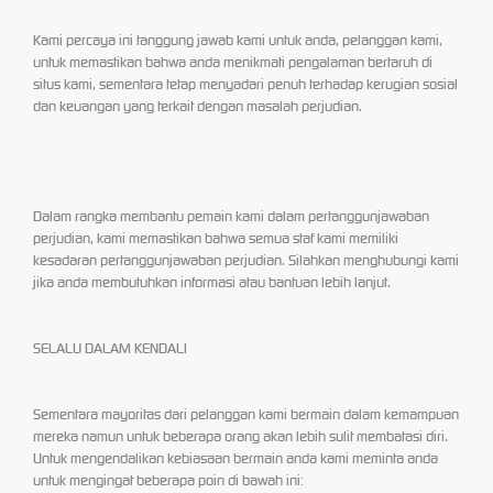
Kami percaya ini tanggung jawab kami untuk anda, pelanggan kami,
untuk memastikan bahwa anda menikmati pengalaman bertaruh di
situs kami, sementara tetap menyadari penuh terhadap kerugian sosial
dan keuangan yang terkait dengan masalah perjudian.
Dalam rangka membantu pemain kami dalam pertanggunjawaban
perjudian, kami memastikan bahwa semua staf kami memiliki
kesadaran pertanggunjawaban perjudian. Silahkan menghubungi kami
jika anda membutuhkan informasi atau bantuan lebih lanjut.
SELALU DALAM KENDALI
Sementara mayoritas dari pelanggan kami bermain dalam kemampuan
mereka namun untuk beberapa orang akan lebih sulit membatasi diri.
Untuk mengendalikan kebiasaan bermain anda kami meminta anda
untuk mengingat beberapa poin di bawah ini: