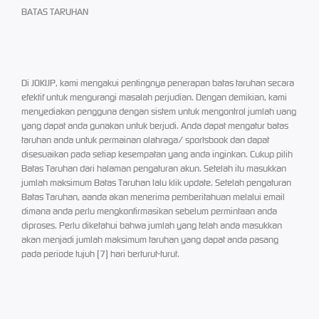
BATAS TARUHAN
Di JOKIJP, kami mengakui pentingnya penerapan batas taruhan secara
efektif untuk mengurangi masalah perjudian. Dengan demikian, kami
menyediakan pengguna dengan sistem untuk mengontrol jumlah uang
yang dapat anda gunakan untuk berjudi. Anda dapat mengatur batas
taruhan anda untuk permainan olahraga/ sportsbook dan dapat
disesuaikan pada setiap kesempatan yang anda inginkan. Cukup pilih
Batas Taruhan dari halaman pengaturan akun. Setelah itu masukkan
jumlah maksimum Batas Taruhan lalu klik update. Setelah pengaturan
Batas Taruhan, aanda akan menerima pemberitahuan melalui email
dimana anda perlu mengkonfirmasikan sebelum permintaan anda
diproses. Perlu diketahui bahwa jumlah yang telah anda masukkan
akan menjadi jumlah maksimum taruhan yang dapat anda pasang
pada periode tujuh (7) hari berturut-turut.