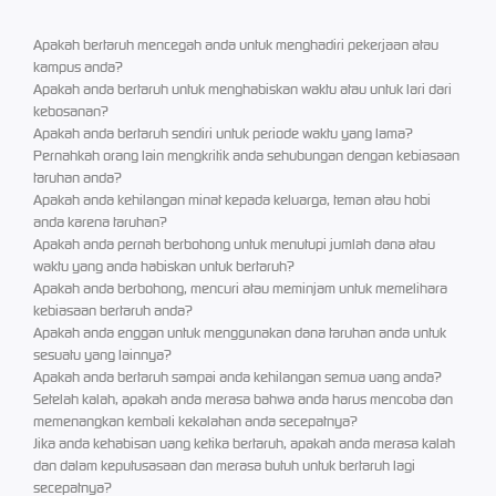
Apakah bertaruh mencegah anda untuk menghadiri pekerjaan atau
kampus anda?
Apakah anda bertaruh untuk menghabiskan waktu atau untuk lari dari
kebosanan?
Apakah anda bertaruh sendiri untuk periode waktu yang lama?
Pernahkah orang lain mengkritik anda sehubungan dengan kebiasaan
taruhan anda?
Apakah anda kehilangan minat kepada keluarga, teman atau hobi
anda karena taruhan?
Apakah anda pernah berbohong untuk menutupi jumlah dana atau
waktu yang anda habiskan untuk bertaruh?
Apakah anda berbohong, mencuri atau meminjam untuk memelihara
kebiasaan bertaruh anda?
Apakah anda enggan untuk menggunakan dana taruhan anda untuk
sesuatu yang lainnya?
Apakah anda bertaruh sampai anda kehilangan semua uang anda?
Setelah kalah, apakah anda merasa bahwa anda harus mencoba dan
memenangkan kembali kekalahan anda secepatnya?
Jika anda kehabisan uang ketika bertaruh, apakah anda merasa kalah
dan dalam keputusasaan dan merasa butuh untuk bertaruh lagi
secepatnya?