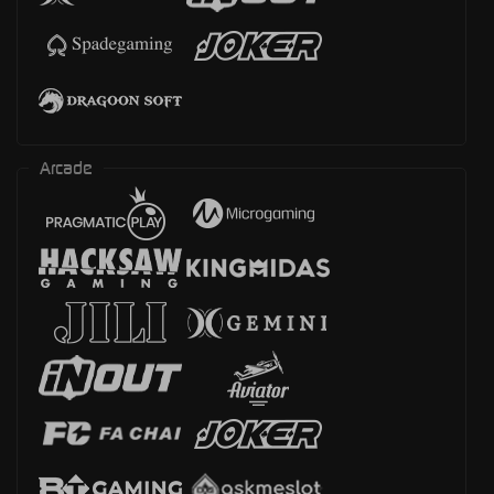
Arcade